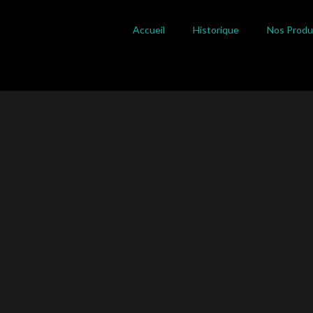
Planches non délignées, sur commande
Accueil
Historique
Nos Produ