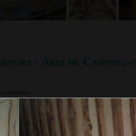
rport - Abri de Camping-
sions demandées