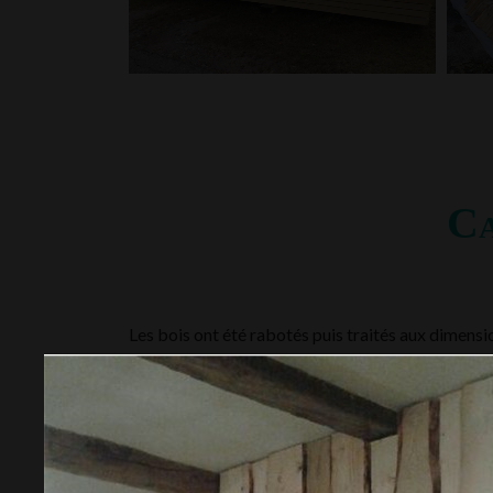
Ca
Les bois ont été rabotés puis traités aux dimen