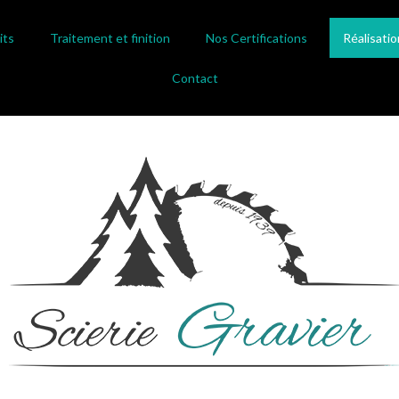
its
Traitement et finition
Nos Certifications
Réalisatio
Contact