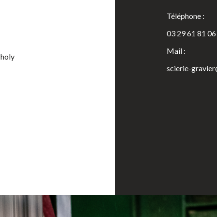
Téléphone :
03 29 61 81 06
Mail :
Tholy
scierie-gravie