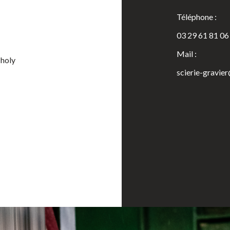
Téléphone :
03 29 61 81 06
Mail :
Tholy
scierie-gravie