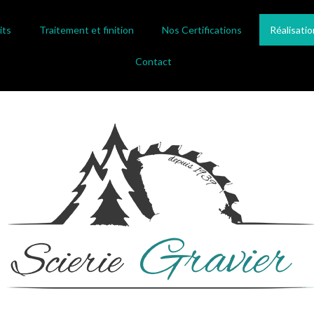
its
Traitement et finition
Nos Certifications
Réalisatio
Contact