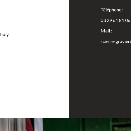
Téléphone :
03 29 61 81 06
Mail :
Tholy
scierie-gravie