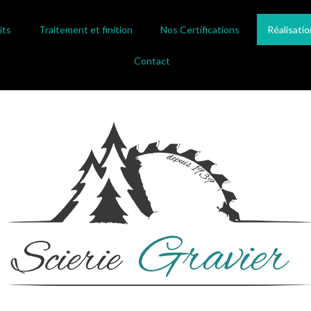
its
Traitement et finition
Nos Certifications
Réalisatio
Contact