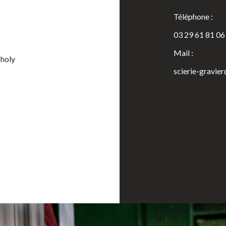
Téléphone :
03 29 61 81 06
Mail :
Tholy
scierie-gravie