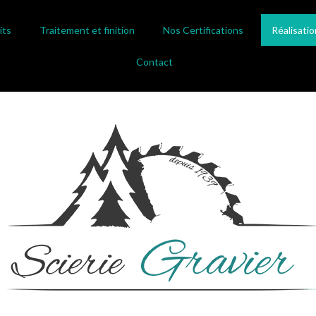
its
Traitement et finition
Nos Certifications
Réalisatio
Contact