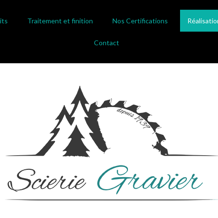
its
Traitement et finition
Nos Certifications
Réalisatio
Contact