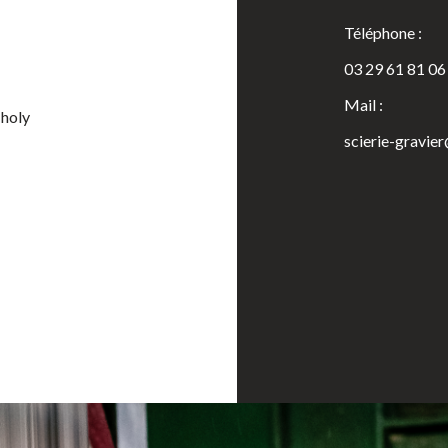
Téléphone :
03 29 61 81 06
Mail :
Tholy
scierie-gravie