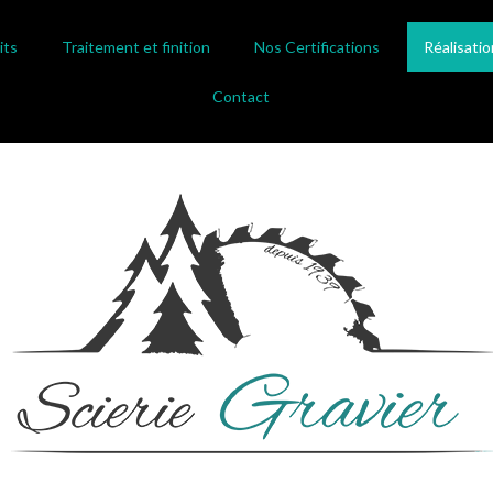
its
Traitement et finition
Nos Certifications
Réalisatio
Contact