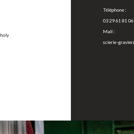
Téléphone :
03 29 61 81 06
Mail :
Tholy
scierie-gravie