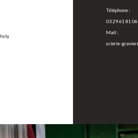
Téléphone :
03 29 61 81 06
Mail :
Tholy
scierie-gravie