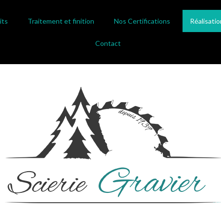
its
Traitement et finition
Nos Certifications
Réalisatio
Contact