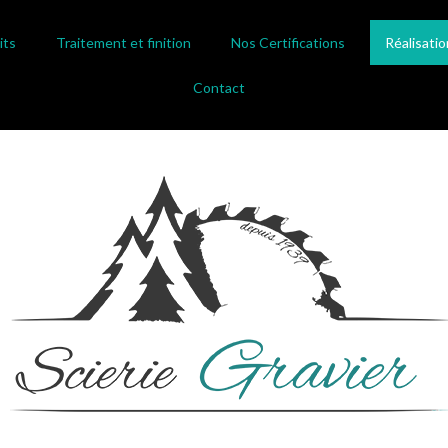
its
Traitement et finition
Nos Certifications
Réalisatio
Contact