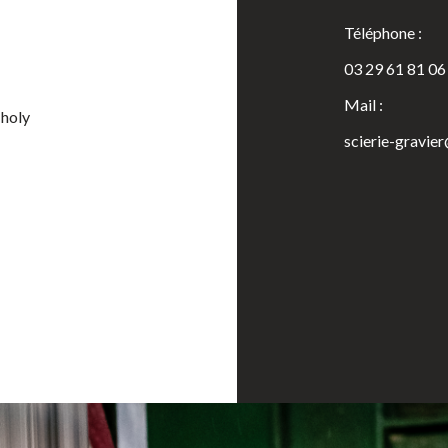
Téléphone :
03 29 61 81 06
Mail :
Tholy
scierie-gravie