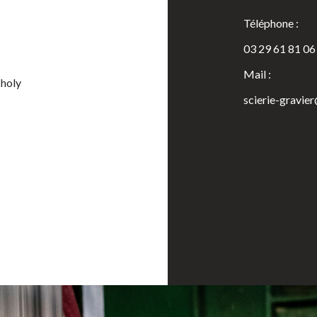
Téléphone :
03 29 61 81 06
Mail :
Tholy
scierie-gravie