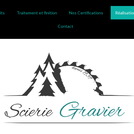
its
Traitement et finition
Nos Certifications
Réalisatio
Contact