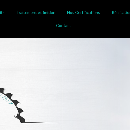
its
Traitement et finition
Nos Certifications
Réalisatio
Contact