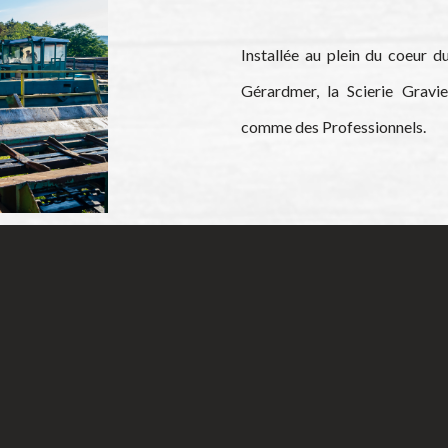
Installée au plein du coeur d
Gérardmer, la Scierie Gravie
comme des Professionnels.